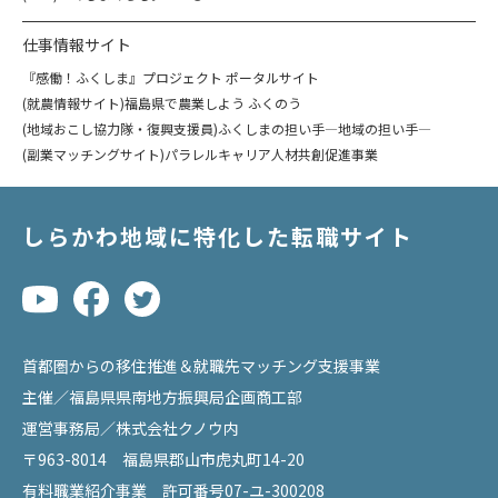
仕事情報サイト
『感働！ふくしま』プロジェクト ポータルサイト
(就農情報サイト)福島県で農業しよう ふくのう
(地域おこし協力隊・復興支援員)ふくしまの担い手―地域の担い手―
(副業マッチングサイト)パラレルキャリア人材共創促進事業
しらかわ地域に特化した転職サイト
首都圏からの移住推進＆就職先マッチング支援事業
主催／
福島県県南地方振興局企画商工部
運営事務局／
株式会社クノウ内
〒963-8014 福島県郡山市虎丸町14-20
有料職業紹介事業 許可番号07-ユ-300208