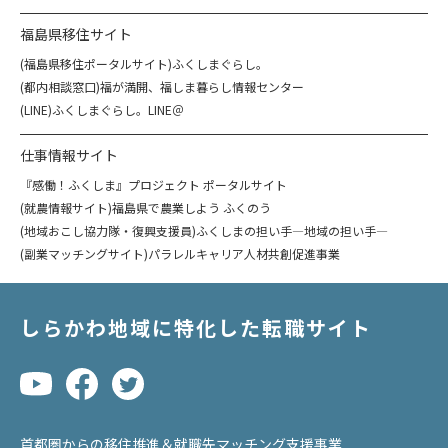
福島県移住サイト
(福島県移住ポータルサイト)ふくしまぐらし。
(都内相談窓口)福が満開、福しま暮らし情報センター
(LINE)ふくしまぐらし。LINE＠
仕事情報サイト
『感働！ふくしま』プロジェクト ポータルサイト
(就農情報サイト)福島県で農業しよう ふくのう
(地域おこし協力隊・復興支援員)ふくしまの担い手―地域の担い手―
(副業マッチングサイト)パラレルキャリア人材共創促進事業
しらかわ地域に特化した転職サイト
首都圏からの移住推進＆就職先マッチング支援事業