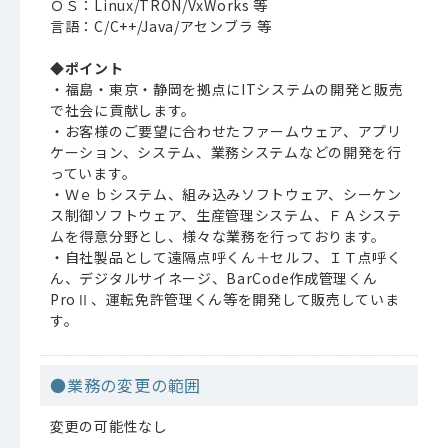
ＯＳ：Linux/TRON/VxWorks 等
言語：C/C++/Java/アセンブラ 等
◆ポイント
・福島・東京・静岡を拠点にITシステムの開発と販売
で社会に貢献します。
・お客様のご要望に合わせたファームウェア、アプリ
ケーション、システム、業務システムなどの開発を行
っています。
・Ｗｅｂシステム、組み込みソフトウェア、シーケン
ス制御ソフトウェア、生産管理システム、ＦＡシステ
ムを得意分野とし、様々な業務を行っております。
・自社製品として遠隔点呼くん＋セルフ、ＩＴ点呼く
ん、デジタルサイネージ、BarCode作成管理くん
ProⅡ、運転免許管理くん等を開発して販売していま
す。
●業務の変更の範囲
変更の可能性なし