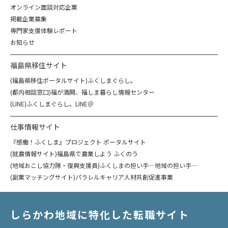
オンライン面談対応企業
掲載企業募集
専門家支援体験レポート
お知らせ
福島県移住サイト
(福島県移住ポータルサイト)ふくしまぐらし。
(都内相談窓口)福が満開、福しま暮らし情報センター
(LINE)ふくしまぐらし。LINE＠
仕事情報サイト
『感働！ふくしま』プロジェクト ポータルサイト
(就農情報サイト)福島県で農業しよう ふくのう
(地域おこし協力隊・復興支援員)ふくしまの担い手―地域の担い手―
(副業マッチングサイト)パラレルキャリア人材共創促進事業
しらかわ地域に特化した転職サイト