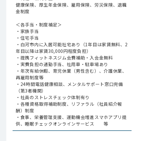
健康保険、厚生年金保険、雇用保険、労災保険、退職
金制度
＜各手当・制度補足＞
・家族手当
・住宅手当
・白河市内に入居可能社宅あり（1年目は家賃無料、2
年目以降は家賃30,000円程度負担）
・提携フィットネスジム会費補助・入会金無料
・実費負担の通勤手当、社用車・駐車場あり
・年次有給休暇、育児休業（男性含む）、介護休業、
再雇用制度等
・24時間電話健康相談、メンタルサポート窓口完備
（第3者機関）
・社員のストレスチェック体制有り
・各種資格取得補助制度、リファラル（社員紹介報
酬）制度
・食事、栄養管理支援、運動機会増進スマホアプリ提
供、睡眠チェックオンラインサービス 等