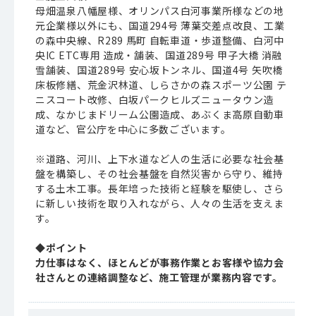
母畑温泉八幡屋様、オリンパス白河事業所様などの地
元企業様以外にも、国道294号 薄葉交差点改良、工業
の森中央線、R289 馬町 自転車道・歩道整備、白河中
央IC ETC専用 造成・舗装、国道289号 甲子大橋 消融
雪舗装、国道289号 安心坂トンネル、国道4号 矢吹橋
床板修繕、荒金沢林道、しらさかの森スポーツ公園 テ
ニスコート改修、白坂パークヒルズニュータウン造
成、なかじまドリーム公園造成、あぶくま高原自動車
道など、官公庁を中心に多数ございます。
※道路、河川、上下水道など人の生活に必要な社会基
盤を構築し、その社会基盤を自然災害から守り、維持
する土木工事。長年培った技術と経験を駆使し、さら
に新しい技術を取り入れながら、人々の生活を支えま
す。
◆ポイント
力仕事はなく、ほとんどが事務作業とお客様や協力会
社さんとの連絡調整など、施工管理が業務内容です。