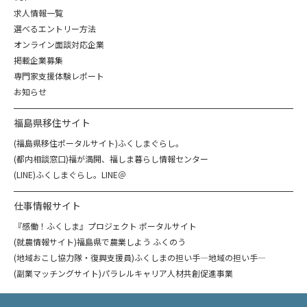
求人情報一覧
選べるエントリー方法
オンライン面談対応企業
掲載企業募集
専門家支援体験レポート
お知らせ
福島県移住サイト
(福島県移住ポータルサイト)ふくしまぐらし。
(都内相談窓口)福が満開、福しま暮らし情報センター
(LINE)ふくしまぐらし。LINE＠
仕事情報サイト
『感働！ふくしま』プロジェクト ポータルサイト
(就農情報サイト)福島県で農業しよう ふくのう
(地域おこし協力隊・復興支援員)ふくしまの担い手―地域の担い手―
(副業マッチングサイト)パラレルキャリア人材共創促進事業