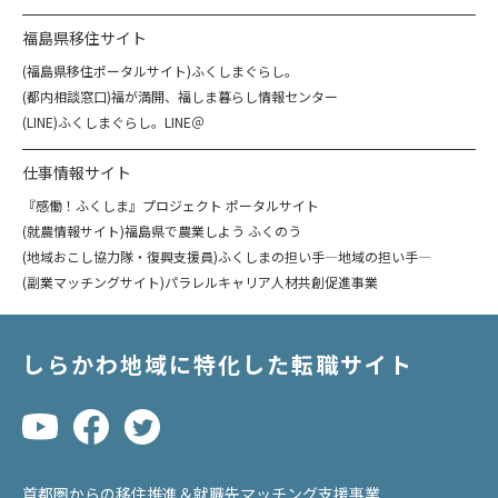
福島県移住サイト
(福島県移住ポータルサイト)ふくしまぐらし。
(都内相談窓口)福が満開、福しま暮らし情報センター
(LINE)ふくしまぐらし。LINE＠
仕事情報サイト
『感働！ふくしま』プロジェクト ポータルサイト
(就農情報サイト)福島県で農業しよう ふくのう
(地域おこし協力隊・復興支援員)ふくしまの担い手―地域の担い手―
(副業マッチングサイト)パラレルキャリア人材共創促進事業
しらかわ地域に特化した転職サイト
首都圏からの移住推進＆就職先マッチング支援事業