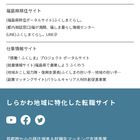
福島県移住サイト
(福島県移住ポータルサイト)ふくしまぐらし。
(都内相談窓口)福が満開、福しま暮らし情報センター
(LINE)ふくしまぐらし。LINE＠
仕事情報サイト
『感働！ふくしま』プロジェクト ポータルサイト
(就農情報サイト)福島県で農業しよう ふくのう
(地域おこし協力隊・復興支援員)ふくしまの担い手―地域の担い手―
(副業マッチングサイト)パラレルキャリア人材共創促進事業
しらかわ地域に特化した転職サイト
首都圏からの移住推進＆就職先マッチング支援事業