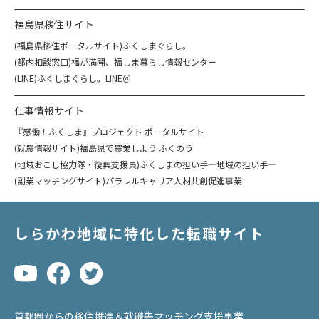
福島県移住サイト
(福島県移住ポータルサイト)ふくしまぐらし。
(都内相談窓口)福が満開、福しま暮らし情報センター
(LINE)ふくしまぐらし。LINE＠
仕事情報サイト
『感働！ふくしま』プロジェクト ポータルサイト
(就農情報サイト)福島県で農業しよう ふくのう
(地域おこし協力隊・復興支援員)ふくしまの担い手―地域の担い手―
(副業マッチングサイト)パラレルキャリア人材共創促進事業
しらかわ地域に特化した転職サイト
首都圏からの移住推進＆就職先マッチング支援事業