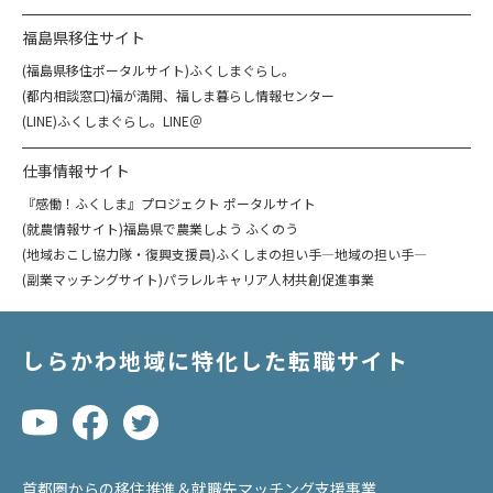
福島県移住サイト
(福島県移住ポータルサイト)ふくしまぐらし。
(都内相談窓口)福が満開、福しま暮らし情報センター
(LINE)ふくしまぐらし。LINE＠
仕事情報サイト
『感働！ふくしま』プロジェクト ポータルサイト
(就農情報サイト)福島県で農業しよう ふくのう
(地域おこし協力隊・復興支援員)ふくしまの担い手―地域の担い手―
(副業マッチングサイト)パラレルキャリア人材共創促進事業
しらかわ地域に特化した転職サイト
首都圏からの移住推進＆就職先マッチング支援事業